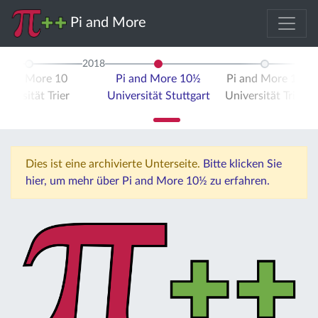
Pi and More
2018
i and More 10
Pi and More 10½
Pi and More 11
iversität Trier
Universität Stuttgart
Universität Trier
Dies ist eine archivierte Unterseite.
Bitte klicken Sie
hier, um mehr über Pi and More 10½ zu erfahren.