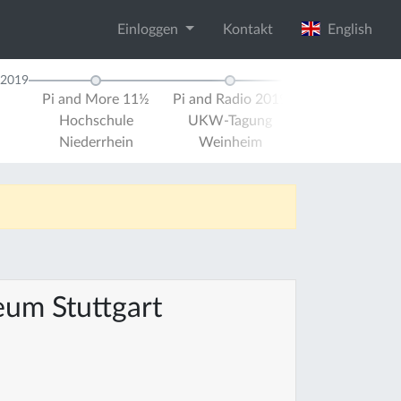
Einloggen
Kontakt
English
2019
Pi and More 11½
Pi and Radio 2019
Pi and More 
Hochschule
UKW-Tagung
Universität Tr
Niederrhein
Weinheim
um Stuttgart