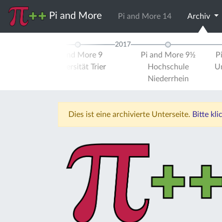
Pi and More
Pi and More 14
Archiv
2017
d More 8
Pi and More 9
Pi and More 9½
P
ule Trier
Universität Trier
Hochschule
Un
Niederrhein
Dies ist eine archivierte Unterseite.
Bitte kl