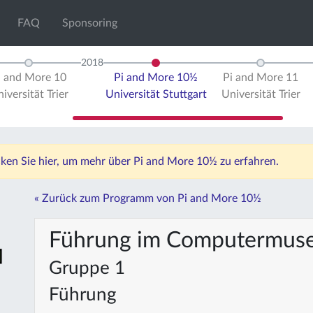
FAQ
Sponsoring
2018
i and More 10
Pi and More 10½
Pi and More 11
iversität Trier
Universität Stuttgart
Universität Trier
icken Sie hier, um mehr über Pi and More 10½ zu erfahren.
« Zurück zum Programm von Pi and More 10½
Führung im Computermuse
Gruppe 1
Führung