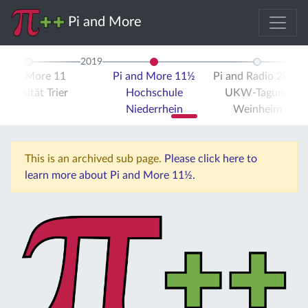
Pi and More
2019
i and More 11
Pi and More 11½
Pi and Radio 2019
iversität Trier
Hochschule
UKW-Tagung
Niederrhein
Weinheim
This is an archived sub page.
Please click here to
learn more about Pi and More 11½.