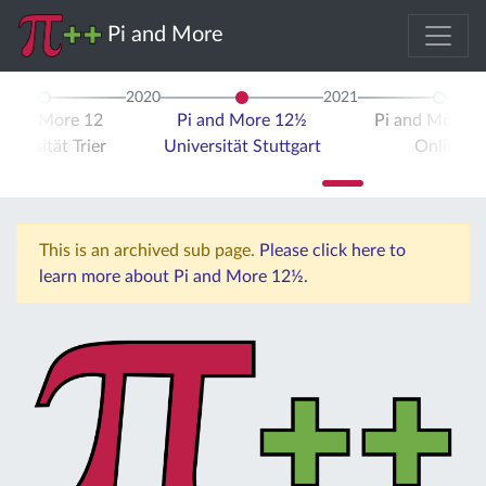
Pi and More
2020
2021
i and More 12
Pi and More 12½
Pi and More 
iversität Trier
Universität Stuttgart
Online
This is an archived sub page.
Please click here to
learn more about Pi and More 12½.