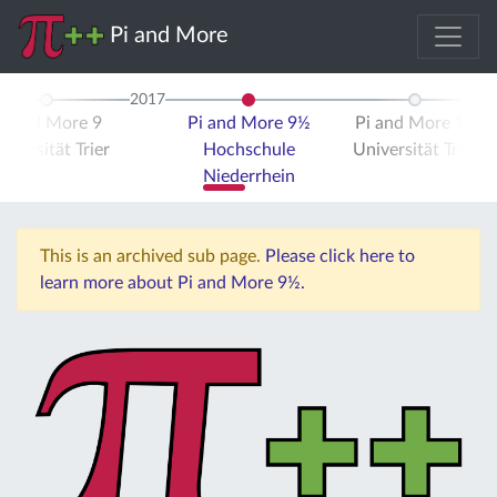
Pi and More
2017
Pi and More 9
Pi and More 9½
Pi and More 10
iversität Trier
Hochschule
Universität Trier
Niederrhein
This is an archived sub page.
Please click here to
learn more about Pi and More 9½.