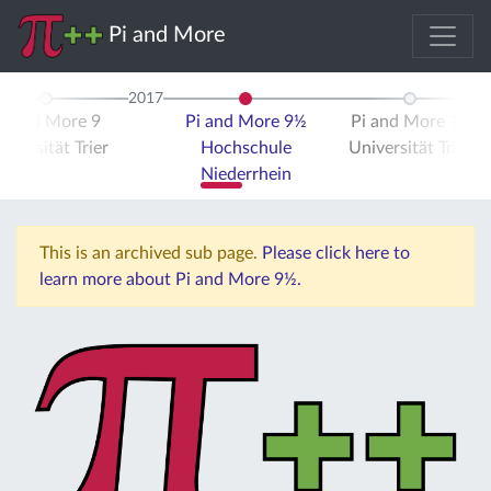
Pi and More
2017
Pi and More 9
Pi and More 9½
Pi and More 10
iversität Trier
Hochschule
Universität Trier
Niederrhein
This is an archived sub page.
Please click here to
learn more about Pi and More 9½.