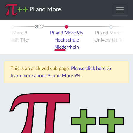
Pi and More
2017
Pi and More 9
Pi and More 9½
Pi and More 10
iversität Trier
Hochschule
Universität Trier
Niederrhein
This is an archived sub page.
Please click here to
learn more about Pi and More 9½.