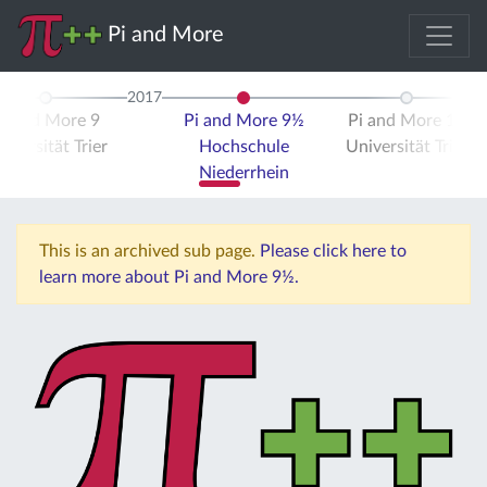
Pi and More
2017
Pi and More 9
Pi and More 9½
Pi and More 10
iversität Trier
Hochschule
Universität Trier
Niederrhein
This is an archived sub page.
Please click here to
learn more about Pi and More 9½.