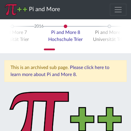
Pi and More
2016
Pi and More 7
Pi and More 8
Pi and More 9
iversität Trier
Hochschule Trier
Universität Trier
This is an archived sub page.
Please click here to
learn more about Pi and More 8.