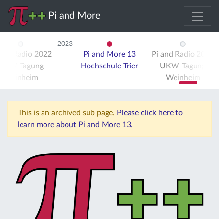
Pi and More
2023
 and Radio 2022
Pi and More 13
Pi and Radio 2023
UKW-Tagung
Hochschule Trier
UKW-Tagung
Weinheim
Weinheim
This is an archived sub page.
Please click here to
learn more about Pi and More 13.