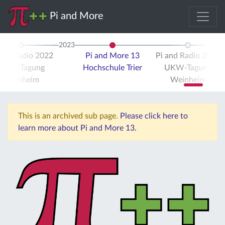
Pi and More
2023
 and Radio 2022
Pi and More 13
Pi and Radio 2023
UKW-Tagung
Hochschule Trier
UKW-Tagung
Weinheim
Weinheim
This is an archived sub page.
Please click here to
learn more about Pi and More 13.