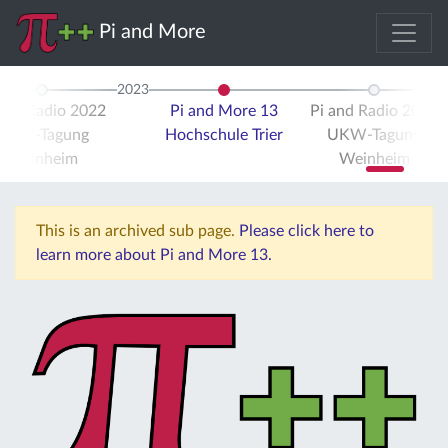
Pi and More
2023
 and Radio 2022
Pi and More 13
Pi and Radio 2023
UKW-Tagung
Hochschule Trier
UKW-Tagung
Weinheim
Weinheim
This is an archived sub page.
Please click here to
learn more about Pi and More 13.