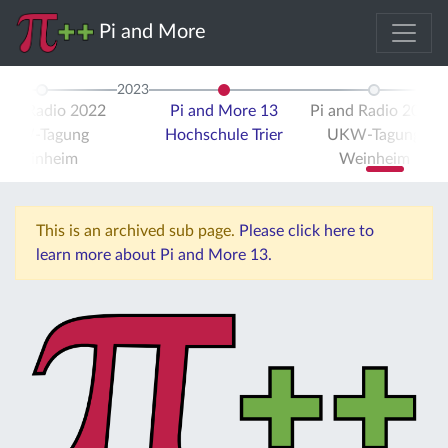
Pi and More
2023
 and Radio 2022
Pi and More 13
Pi and Radio 2023
UKW-Tagung
Hochschule Trier
UKW-Tagung
Weinheim
Weinheim
This is an archived sub page.
Please click here to
learn more about Pi and More 13.