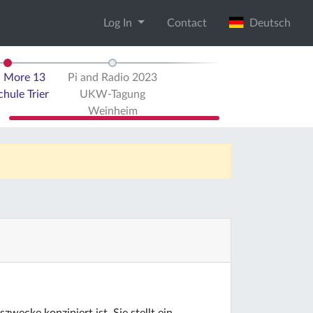
Log In
Contact
Deutsch
d More 13
Pi and Radio 2023
hule Trier
UKW-Tagung
Weinheim