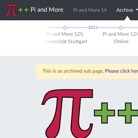
Pi and More
Pi and More 14
Archive
2020
2021
and More 12
Pi and More 12½
Pi and More 12
ersität Trier
Universität Stuttgart
Online
This is an archived sub page.
Please click he