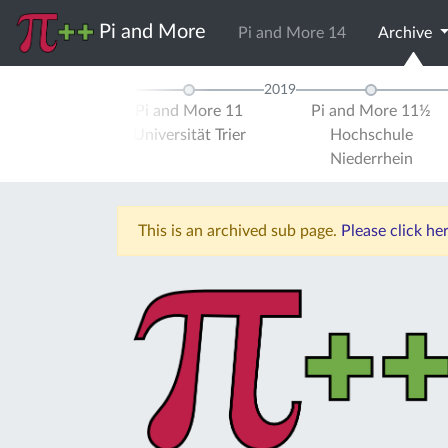
Pi and More
Pi and More 14
Archive
2019
 and More 10½
Pi and More 11
Pi and More 11½
ersität Stuttgart
Universität Trier
Hochschule
Niederrhein
This is an archived sub page.
Please click he