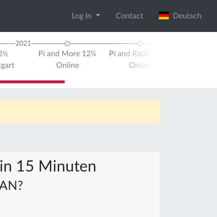
Log In
Contact
Deutsch
2021
2022
12½
Pi and More 12¼
Pi and Radio 2021
Pi an
tgart
Online
Online
UK
W
in 15 Minuten
LAN?