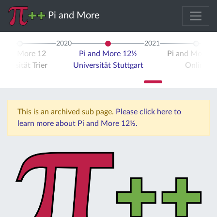
Pi and More
2020
2021
i and More 12
Pi and More 12½
Pi and More 
iversität Trier
Universität Stuttgart
Online
This is an archived sub page.
Please click here to
learn more about Pi and More 12½.