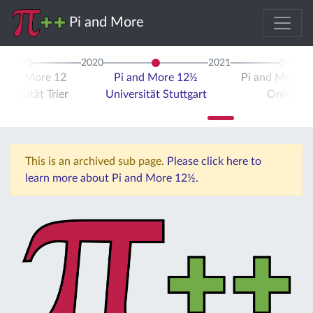
Pi and More
2020
2021
i and More 12
Pi and More 12½
Pi and More 
iversität Trier
Universität Stuttgart
Online
This is an archived sub page.
Please click here to
learn more about Pi and More 12½.