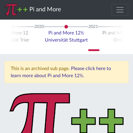
Pi and More
2020
2021
i and More 12
Pi and More 12½
Pi and More 
iversität Trier
Universität Stuttgart
Online
This is an archived sub page.
Please click here to
learn more about Pi and More 12½.