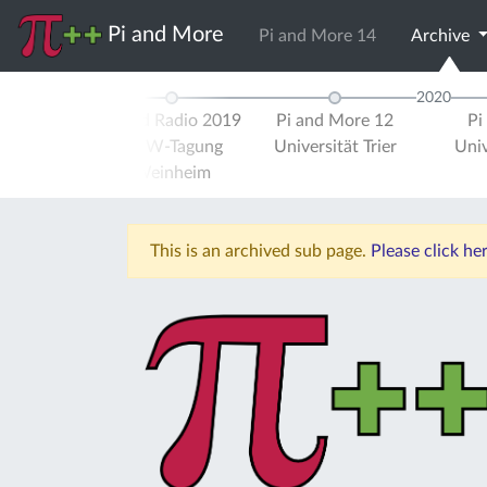
Pi and More
Pi and More 14
Archive
2020
 More 11½
Pi and Radio 2019
Pi and More 12
Pi
schule
UKW-Tagung
Universität Trier
Univ
errhein
Weinheim
This is an archived sub page.
Please click h