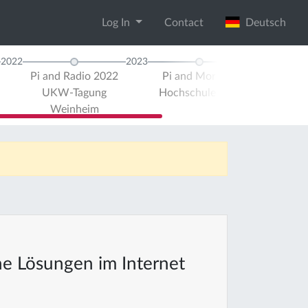
Log In
Contact
Deutsch
2022
2023
Pi and Radio 2022
Pi and More 13
Pi and Ra
UKW-Tagung
Hochschule Trier
UKW-T
Weinheim
Wein
ne Lösungen im Internet