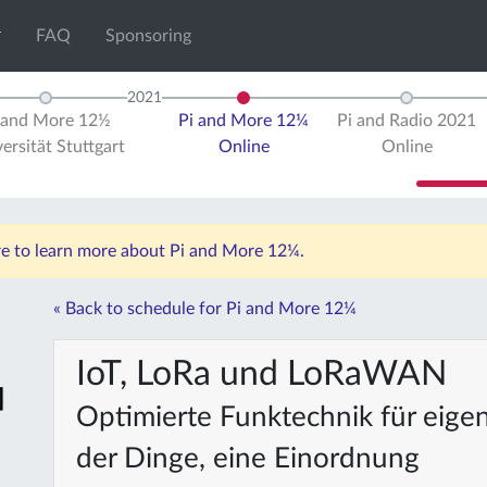
FAQ
Sponsoring
2021
 and More 12½
Pi and More 12¼
Pi and Radio 2021
ersität Stuttgart
Online
Online
ere to learn more about Pi and More 12¼.
« Back to schedule for Pi and More 12¼
IoT, LoRa und LoRaWAN
Optimierte Funktechnik für eige
der Dinge, eine Einordnung