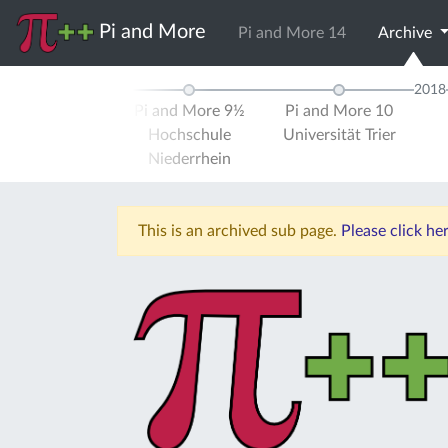
Pi and More
Pi and More 14
Archive
2017
2018
d More 9
Pi and More 9½
Pi and More 10
ität Trier
Hochschule
Universität Trier
Niederrhein
This is an archived sub page.
Please click he