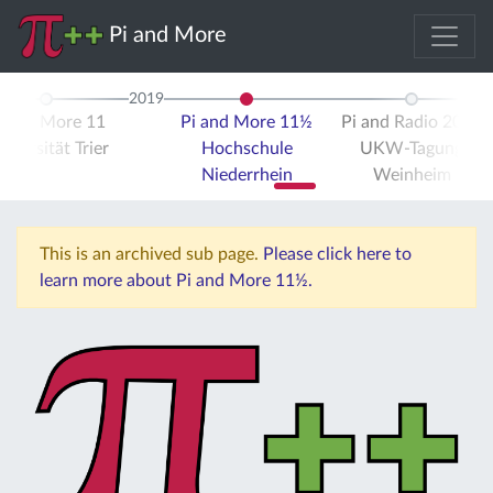
Pi and More
2019
i and More 11
Pi and More 11½
Pi and Radio 2019
iversität Trier
Hochschule
UKW-Tagung
Niederrhein
Weinheim
This is an archived sub page.
Please click here to
learn more about Pi and More 11½.