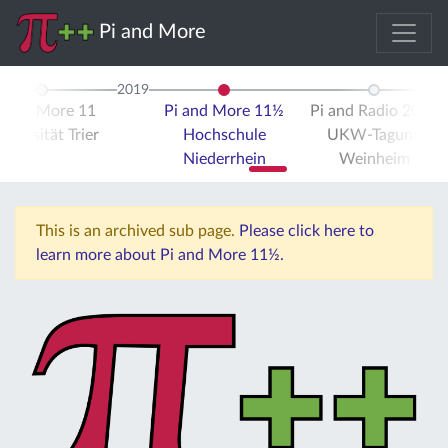
Pi and More
2019
i and More 11
Pi and More 11½
Pi and Radio 2019
iversität Trier
Hochschule
UKW-Tagung
Niederrhein
Weinheim
This is an archived sub page.
Please click here to
learn more about Pi and More 11½.