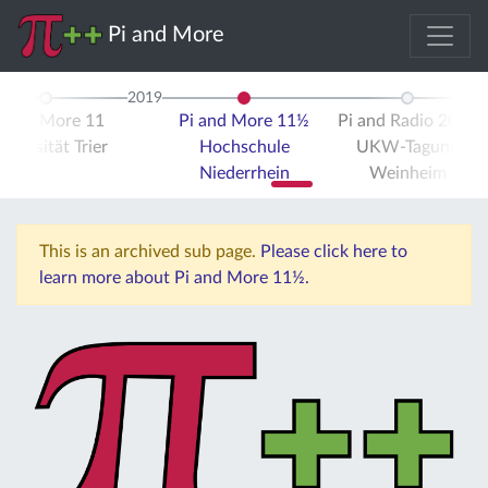
Pi and More
2019
i and More 11
Pi and More 11½
Pi and Radio 2019
iversität Trier
Hochschule
UKW-Tagung
Niederrhein
Weinheim
This is an archived sub page.
Please click here to
learn more about Pi and More 11½.