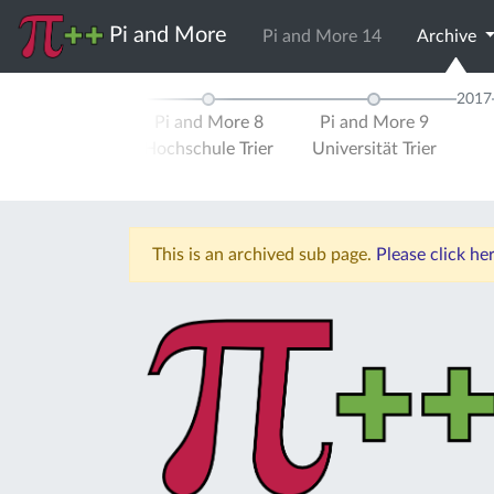
Pi and More
Pi and More 14
Archive
2016
2017
d More 7
Pi and More 8
Pi and More 9
ität Trier
Hochschule Trier
Universität Trier
This is an archived sub page.
Please click he