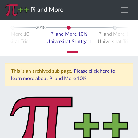
Pi and More
2018
i and More 10
Pi and More 10½
Pi and More 11
iversität Trier
Universität Stuttgart
Universität Trier
This is an archived sub page.
Please click here to
learn more about Pi and More 10½.