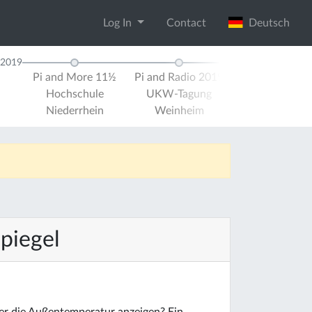
Log In
Contact
Deutsch
2019
Pi and More 11½
Pi and Radio 2019
Pi and More 
Hochschule
UKW-Tagung
Universität Tr
Niederrhein
Weinheim
piegel