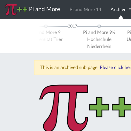
Pi and More
Pi and More 14
Archive
2017
d More 8
Pi and More 9
Pi and More 9½
P
ule Trier
Universität Trier
Hochschule
Un
Niederrhein
This is an archived sub page.
Please click h