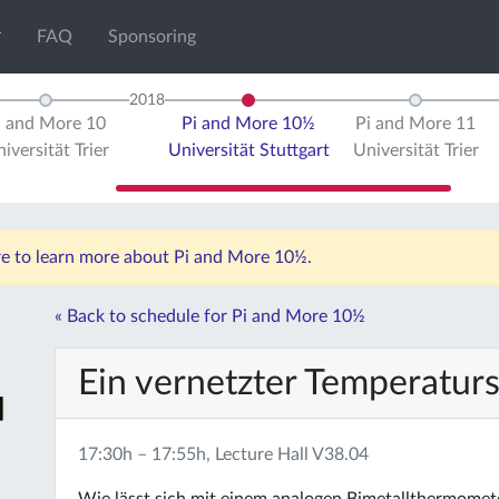
FAQ
Sponsoring
2018
i and More 10
Pi and More 10½
Pi and More 11
iversität Trier
Universität Stuttgart
Universität Trier
ere to learn more about Pi and More 10½.
« Back to schedule for Pi and More 10½
Ein vernetzter Temperaturs
17:30h – 17:55h, Lecture Hall V38.04