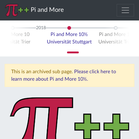
Pi and More
2018
i and More 10
Pi and More 10½
Pi and More 11
iversität Trier
Universität Stuttgart
Universität Trier
This is an archived sub page.
Please click here to
learn more about Pi and More 10½.