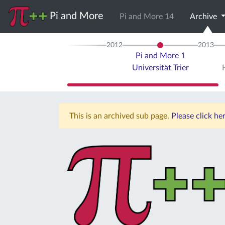
Pi and More
Pi and More 14
Archive
2012
2013
Pi and More 1
Universität Trier
This is an archived sub page.
Please click he