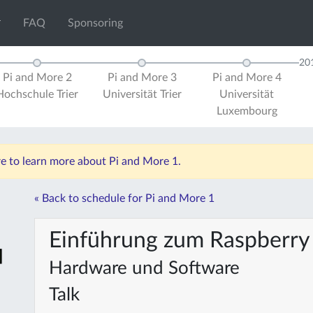
FAQ
Sponsoring
20
Pi and More 2
Pi and More 3
Pi and More 4
Hochschule Trier
Universität Trier
Universität
Luxembourg
re to learn more about Pi and More 1.
« Back to schedule for Pi and More 1
Einführung zum Raspberry 
Hardware und Software
Talk