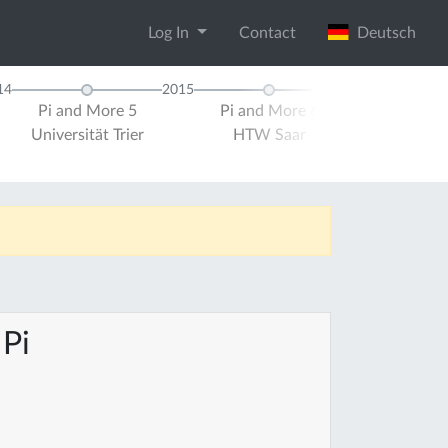
Log In
Contact
Deutsch
14
2015
Pi and More 5
Pi and More 6
Pi and Mor
Universität Trier
HTW Saar
Universität 
Pi