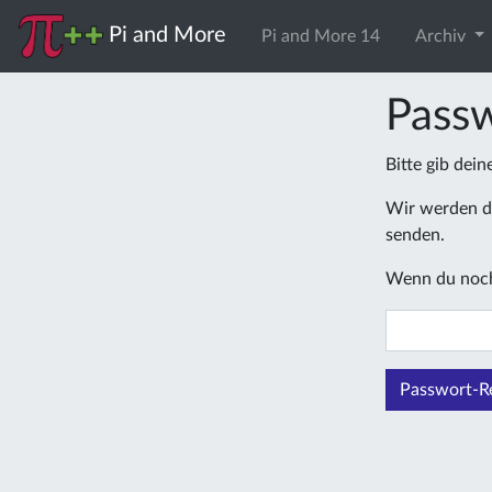
Pi and More
Pi and More 14
Archiv
Passw
Bitte gib dei
Wir werden di
senden.
Wenn du noch