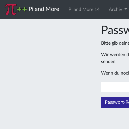
Pi and More
Pi and More 14
Archiv
Passw
Bitte gib dei
Wir werden di
senden.
Wenn du noch