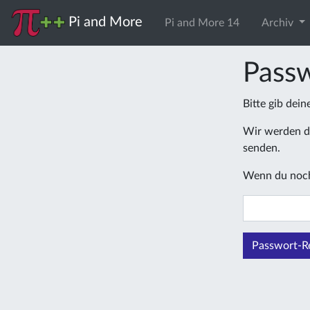
Pi and More
Pi and More 14
Archiv
Passw
Bitte gib dei
Wir werden di
senden.
Wenn du noch