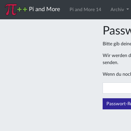
Pi and More
Pi and More 14
Archiv
Passw
Bitte gib dei
Wir werden di
senden.
Wenn du noch