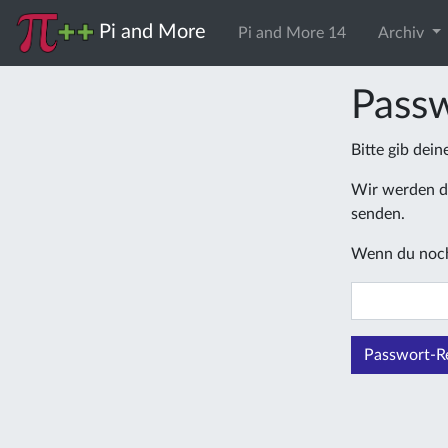
Pi and More
Pi and More 14
Archiv
Passw
Bitte gib dei
Wir werden di
senden.
Wenn du noch