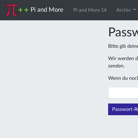
Pi and More
Pi and More 14
Archiv
Passw
Bitte gib dei
Wir werden di
senden.
Wenn du noch