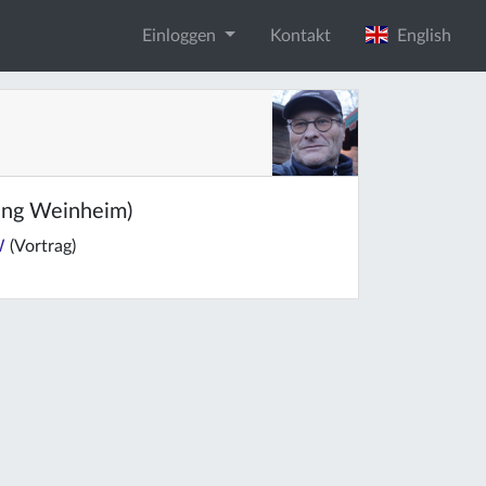
Einloggen
Kontakt
English
ung Weinheim)
W
(Vortrag)