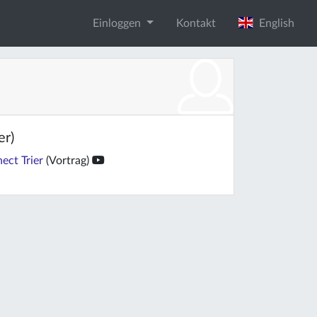
Einloggen
Kontakt
English
er)
ect Trier
(Vortrag)