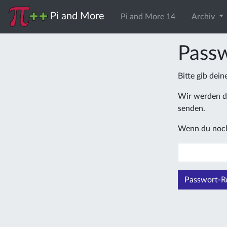
Pi and More
Pi and More 14
Archiv
Passw
Bitte gib dei
Wir werden di
senden.
Wenn du noch