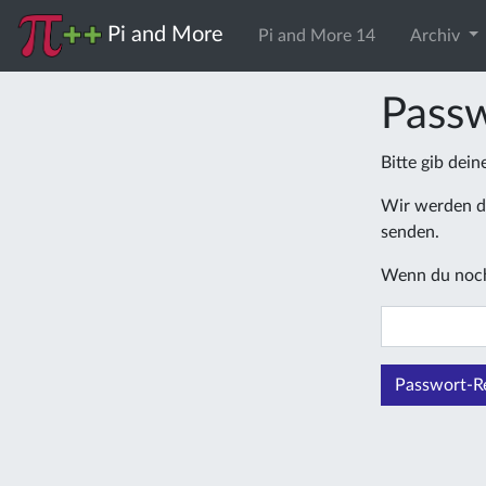
Pi and More
Pi and More 14
Archiv
Passw
Bitte gib dei
Wir werden di
senden.
Wenn du noch