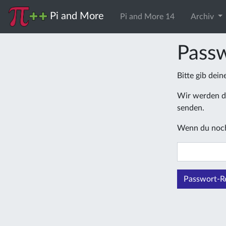
Pi and More
Pi and More 14
Archiv
Passw
Bitte gib dei
Wir werden di
senden.
Wenn du noch